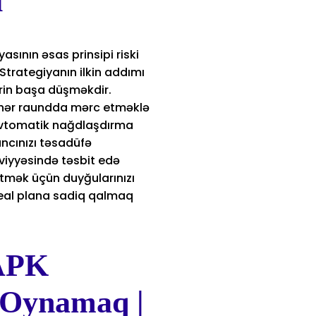
i
sının əsas prinsipi riski
Strategiyanın ilkin addımı
rin başa düşməkdir.
ni hər raundda mərc etməklə
 Avtomatik nağdlaşdırma
ncınızı təsadüfə
iyyəsində təsbit edə
etmək üçün duyğularınızı
real plana sadiq qalmaq
 APK
 Oynamaq |