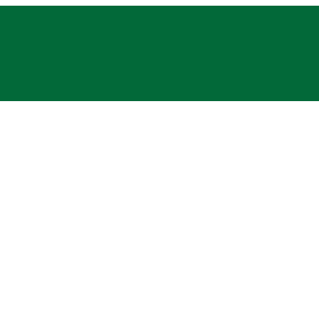
 Win APK Onlay
| Azerbaycan