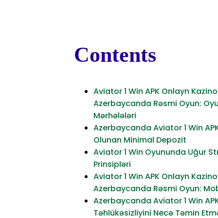
Contents
Aviator 1 Win APK Onlayn Kazi
Azerbaycanda Rəsmi Oyun: Oyu
Mərhələləri
Azerbaycanda Aviator 1 Win AP
Olunan Minimal Depozit
Aviator 1 Win Oyununda Uğur Stra
Prinsipləri
Aviator 1 Win APK Onlayn Kazi
Azerbaycanda Rəsmi Oyun: Mobil
Azerbaycanda Aviator 1 Win AP
Təhlükəsizliyini Necə Təmin Etm