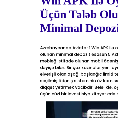
Win APK Ilə 
Üçün Tələb Ol
Minimal Depozi
Azerbaycanda Aviator 1 Win APK ilə
olunan minimal depozit əsasən 5 AZ
məbləğ istifadə olunan mobil ödəni
dəyişə bilər. Bir çox kazinolar yeni
əlverişli olan aşağı başlanğıc limiti t
seçilmiş ödəniş sisteminin öz komi
diqqət yetirmək vacibdir. Beləliklə,
üçün cüzi bir investisiya kifayət edə b