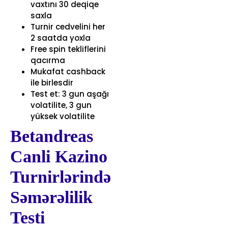
vaxtını 30 deqiqe
saxla
Turnir cedvelini her
2 saatda yoxla
Free spin tekliflerini
qacırma
Mukafat cashback
ile birlesdir
Test et: 3 gun aşağı
volatilite, 3 gun
yüksek volatilite
Betandreas
Canli Kazino
Turnirlərində
Səmərəlilik
Testi