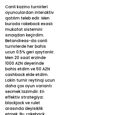
Canli kazino turnirleri
oyunculardan interaktiv
qatılım teleb edir. Men
burada rakeback esaslı
mukafat sistemini
sınaqdan keçirdim.
Betandreas-da canli
turnirlerde her bahis
ucun 0.5% geri qaytarılır.
Men 20 saat erzinde
1000 AZN deyerinde
bahis etdim ve 50 AZN
cashback elde etdim.
Lakin turnir reytinqi ucun
daha çox oyun variantı
secmek lazimdir. En
effektiv strategiya:
blackjack ve rulet
arasında deyisiklik
etmek. Bu, rakeback