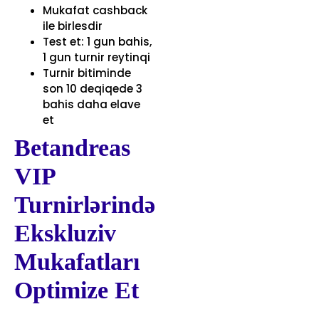
Mukafat cashback
ile birlesdir
Test et: 1 gun bahis,
1 gun turnir reytinqi
Turnir bitiminde
son 10 deqiqede 3
bahis daha elave
et
Betandreas
VIP
Turnirlərində
Ekskluziv
Mukafatları
Optimize Et