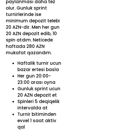
paylanması daha tez
olur. Gunluk sprint
turnirlerinde ise
minimum depozit telebi
20 AZN-dir. Men her gun
20 AZN depozit edib, 10
spin atdım. Neticede
haftada 280 AZN
mukafat qazandım.
Haftalik turnir ucun
bazar ertesi basla
Her gun 20:00-
23:00 arası oyna
Gunluk sprint ucun
20 AZN depozit et
Spinleri 5 deqiqelik
intervalda at
Turnir bitiminden
evvel 1 saat aktiv
qal