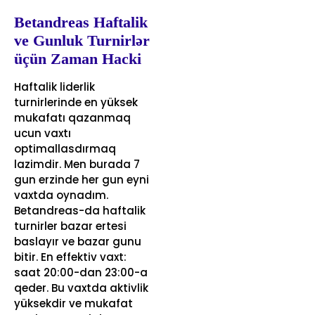
Betandreas Haftalik
ve Gunluk Turnirlər
üçün Zaman Hacki
Haftalik liderlik
turnirlerinde en yüksek
mukafatı qazanmaq
ucun vaxtı
optimallasdırmaq
lazimdir. Men burada 7
gun erzinde her gun eyni
vaxtda oynadım.
Betandreas-da haftalik
turnirler bazar ertesi
baslayır ve bazar gunu
bitir. En effektiv vaxt:
saat 20:00-dan 23:00-a
qeder. Bu vaxtda aktivlik
yüksekdir ve mukafat