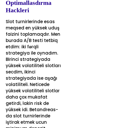
Optimallasdırma
Hackleri
Slot turnirlerinde esas
meqsed en yüksek uduş
faizini toplamaqdır. Men
burada A/B testi tetbiq
etdim: iki fərqli
strategiya ile oynadım.
Birinci strategiyada
yüksek volatiliteli slotları
secdim, ikinci
strategiyada ise aşağı
volatiliteli. Neticede
yüksek volatiliteli slotlar
daha çox mukafat
getirdi, lakin risk de
yüksek idi. Betandreas-
da slot turnirlerinde
iştirak etmek ucun