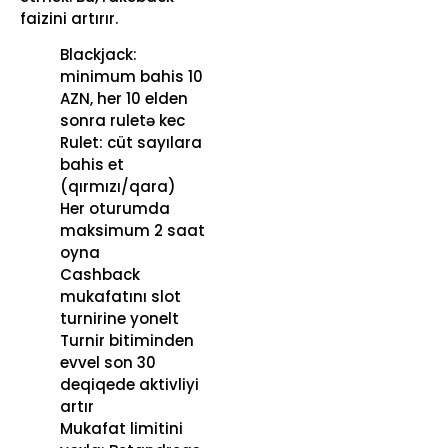
faizini artırır.
Blackjack:
minimum bahis 10
AZN, her 10 elden
sonra ruletə kec
Rulet: cüt sayılara
bahis et
(qırmızı/qara)
Her oturumda
maksimum 2 saat
oyna
Cashback
mukafatını slot
turnirine yonelt
Turnir bitiminden
evvel son 30
deqiqede aktivliyi
artır
Mukafat limitini